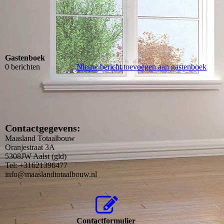
Gastenboek
0 berichten
Nieuw bericht toevoegen aan gastenboek
Contactgegevens:
Maasland Totaalbouw
Oranjestraat 3A
5308JW Aalst (gld)
Tel: +31621396477
info@maaslandtotaalbouw.nl
Contactformulier