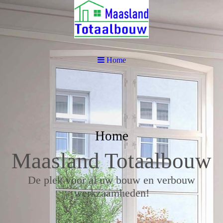
Home
Home
Maasland Totaalbouw
De plek voor al uw bouw en verbouw
werkzaamheden!